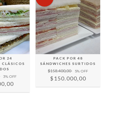
OR 24
PACK POR 48
 CLÁSICOS
SÁNDWICHES SURTIDOS
IDOS
$158.400,00
5
% OFF
0
3
% OFF
$150.000,00
00,00