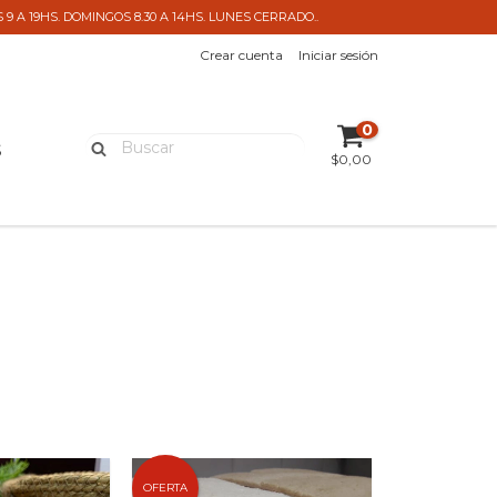
 A 19HS. DOMINGOS 8.30 A 14HS. LUNES CERRADO..
Crear cuenta
Iniciar sesión
0
S
$0,00
OFERTA