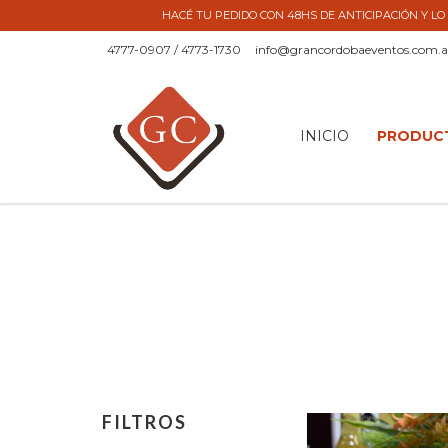
HACÉ TU PEDIDO CON 48HS DE ANTICIPACIÓN Y LO 
4777-0907 / 4773-1730
info@grancordobaeventos.com.a
INICIO
PRODUC
FILTROS