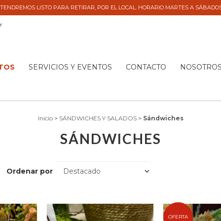
TENDREMOS LISTO PARA RETIRAR, POR EL LOCAL. HORARIO MARTES A SÁBADOS 9
r
TOS
SERVICIOS Y EVENTOS
CONTACTO
NOSOTRO
Inicio
>
SÁNDWICHES Y SALADOS
>
Sándwiches
SÁNDWICHES
Ordenar por
OFERTA