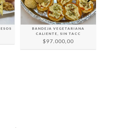
UESOS
BANDEJA VEGETARIANA
BOX LUNC
CALIENTE, SIN TACC
$32
$97.000,00
$