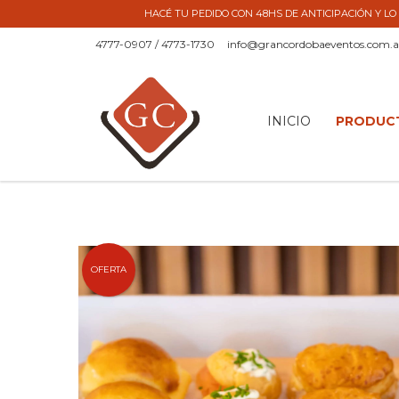
HACÉ TU PEDIDO CON 48HS DE ANTICIPACIÓN Y LO 
4777-0907 / 4773-1730
info@grancordobaeventos.com.a
INICIO
PRODUC
OFERTA