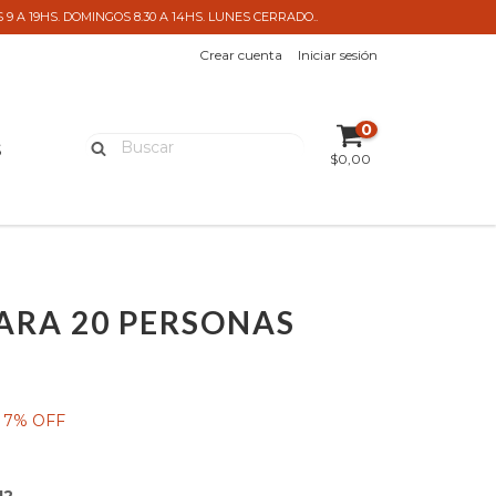
 A 19HS. DOMINGOS 8.30 A 14HS. LUNES CERRADO..
Crear cuenta
Iniciar sesión
0
S
$0,00
ARA 20 PERSONAS
0
7
% OFF
12