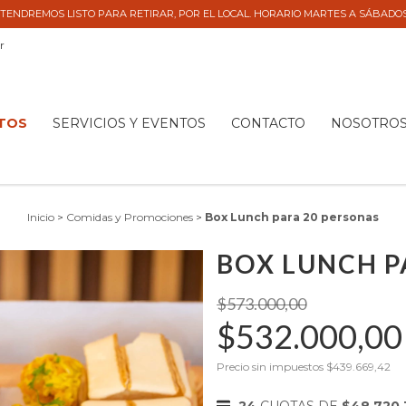
TENDREMOS LISTO PARA RETIRAR, POR EL LOCAL. HORARIO MARTES A SÁBADOS 9
r
TOS
SERVICIOS Y EVENTOS
CONTACTO
NOSOTRO
Inicio
>
Comidas y Promociones
>
Box Lunch para 20 personas
BOX LUNCH P
$573.000,00
$532.000,0
Precio sin impuestos
$439.669,42
24
CUOTAS DE
$48.720,