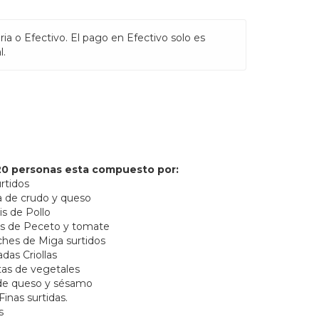
ria o Efectivo. El pago en Efectivo solo es
l.
20 personas esta compuesto por:
rtidos
a de crudo y queso
is de Pollo
tas de Peceto y tomate
ches de Miga surtidos
as Criollas
tas de vegetales
 de queso y sésamo
Finas surtidas.
s