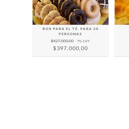
0 PERSONAS
BOX PARA EL TÉ. PARA 20
PERSONAS
 OFF
$427.000,00
7
% OFF
00
$397.000,00