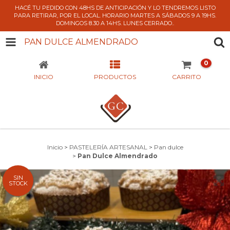
HACÉ TU PEDIDO CON 48HS DE ANTICIPACIÓN Y LO TENDREMOS LISTO
PARA RETIRAR, POR EL LOCAL. HORARIO MARTES A SÁBADOS 9 A 19HS.
DOMINGOS 8.30 A 14HS. LUNES CERRADO..
PAN DULCE ALMENDRADO
0
INICIO
PRODUCTOS
CARRITO
Inicio
>
PASTELERÍA ARTESANAL
>
Pan dulce
>
Pan Dulce Almendrado
SIN
STOCK