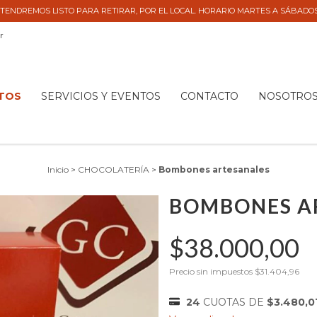
TENDREMOS LISTO PARA RETIRAR, POR EL LOCAL. HORARIO MARTES A SÁBADOS 9
r
TOS
SERVICIOS Y EVENTOS
CONTACTO
NOSOTRO
Inicio
>
CHOCOLATERÍA
>
Bombones artesanales
BOMBONES A
$38.000,00
Precio sin impuestos
$31.404,96
24
CUOTAS DE
$3.480,0