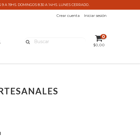
 A 19HS. DOMINGOS 8.30 A 14HS. LUNES CERRADO..
Crear cuenta
Iniciar sesión
0
S
$0,00
RTESANALES
1