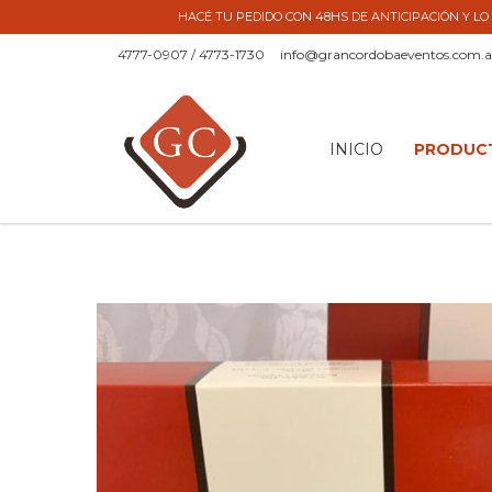
HACÉ TU PEDIDO CON 48HS DE ANTICIPACIÓN Y LO 
4777-0907 / 4773-1730
info@grancordobaeventos.com.a
INICIO
PRODUC