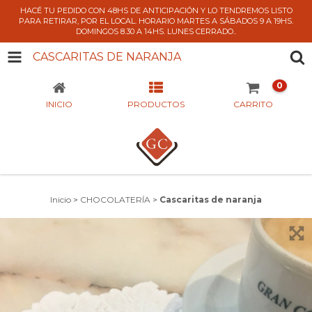
HACÉ TU PEDIDO CON 48HS DE ANTICIPACIÓN Y LO TENDREMOS LISTO
PARA RETIRAR, POR EL LOCAL. HORARIO MARTES A SÁBADOS 9 A 19HS.
DOMINGOS 8.30 A 14HS. LUNES CERRADO..
CASCARITAS DE NARANJA
0
INICIO
PRODUCTOS
CARRITO
Inicio
>
CHOCOLATERÍA
>
Cascaritas de naranja